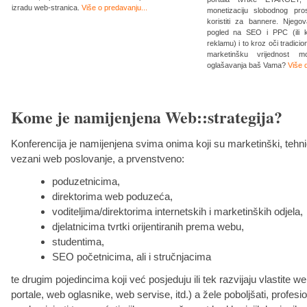
izradu web-stranica.
Više o predavanju...
monetizaciju slobodnog pr
koristiti za bannere. Njegov
pogled na SEO i PPC (ili ko
reklamu) i to kroz oči tradic
marketinšku vrijednost m
oglašavanja baš Vama?
Više 
Kome je namijenjena Web::strategija?
Konferencija je namijenjena svima onima koji su marketinški, tehnič
vezani web poslovanje, a prvenstveno:
poduzetnicima,
direktorima web poduzeća,
voditeljima/direktorima internetskih i marketinških odjela,
djelatnicima tvrtki orijentiranih prema webu,
studentima,
SEO početnicima, ali i stručnjacima
te drugim pojedincima koji već posjeduju ili tek razvijaju vlastite w
portale, web oglasnike, web servise, itd.) a žele poboljšati, profesion