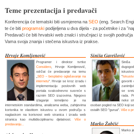
Teme prezentacija i predavači
Konferencija će tematski biti usmjerena na
SEO
(eng. Search Engi
te će biti
programski
podijeljena u dva dijela - za početnike i za "na
Predavači će biti hrvatski web znalci i stručnjaci iz svojih područja i
Vama svoja znanja i stečena iskustva iz prakse.
Hrvoje Komljenović
Siniša Gavrilović
Programer i direktor tvrtke
Siniš
Considero
, Hrvoje Komljenović,
dugogod
održat će predavanje na temu
iskustv
„
SEO – besplatno oglašavanje na
"
Iskust
internetu
“. Hrvoje se kroz izradu i
govoriti
implementaciju poslovnih web
zanimlj
portala svakodnevno susreće s
se sre
raznim SEO izazovima. Njegovo
rada. Po
izlaganje temeljeno je na
neke st
internetskim standardima, analizama weba, zahtjevima
osoban pogled na SEO koji se
korisnika te vlastitom iskustvu u ovom području s
ostalih SEO "gurua".
Više o pr
naglaskom na korisnost web stranica i izradu web
stranica kao multidisciplinarnu djelatnost.
Više o
Marko Žabčić
predavanju...
Marko je