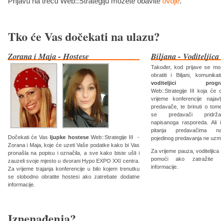
Prijavu na treću Web::Strategiju možete obavite
ovdje
.
Tko će Vas dočekati na ulazu?
Zorana i Maja - Hostese
Biljana - Voditeljica
Također, kod prijave se mo
obratiti i Biljani, komunikat
voditeljici progr
Web::Strategije III koja će c
vrijeme konferencije najavlji
predavače, te brinuti o tom
se predavači pridržav
napisanoga rasporeda. Ali 
pitanja predavačima n
Dočekati će Vas
ljupke hostese
Web::Strategije III -
pojedinog predavanja ne uzm
Zorana i Maja, koje će uzeti Vaše podatke kako bi Vas
Za vrijeme pauza, voditeljic
pronašla na popisu i označila, a sve kako biste ušli i
pomoći ako zatražite d
zauzeli svoje mjesto u dvorani Hypo EXPO XXI centra.
informacije.
Za vrijeme trajanja konferencije u bilo kojem trenutku
se slobodno obratite hostesi ako zatrebate dodatne
informacije.
Iznenađenja?