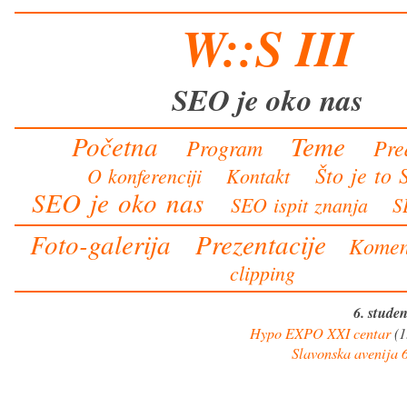
W::S III
SEO je oko nas
Početna
Teme
Program
Pre
Što je to
O konferenciji
Kontakt
SEO je oko nas
SEO ispit znanja
SE
Foto-galerija
Prezentacije
Komen
clipping
6. stude
Hypo EXPO XXI centar
(1
Slavonska avenija 