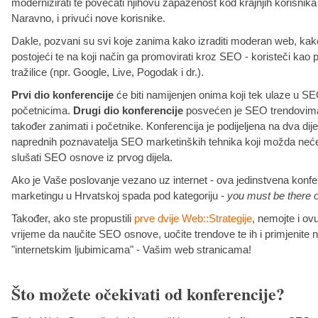
modernizirati te povećati njihovu zapaženost kod krajnjih korisnika 
Naravno, i privući nove korisnike.
Dakle, pozvani su svi koje zanima kako izraditi moderan web, kako
postojeći te na koji način ga promovirati kroz SEO - koristeči kao 
tražilice (npr. Google, Live, Pogodak i dr.).
Prvi dio konferencije
će biti namijenjen onima koji tek ulaze u S
početnicima.
Drugi dio konferencije
posvećen je SEO trendovima, 
također zanimati i početnike. Konferencija je podijeljena na dva di
naprednih poznavatelja SEO marketinških tehnika koji možda neće
slušati SEO osnove iz prvog dijela.
Ako je Vaše poslovanje vezano uz internet - ova jedinstvena konfe
marketingu u Hrvatskoj spada pod kategoriju -
you must be there or
Također, ako ste propustili
prve dvije Web::Strategije
, nemojte i ovu
vrijeme da naučite SEO osnove, uočite trendove te ih i primjenite 
"internetskim ljubimicama" - Vašim web stranicama!
Što možete očekivati od konferencije?