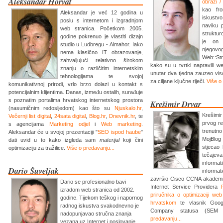
Aleksandar Horvat
obrazi 
kao fro
Aleksandar je već 12 godina u
iskustvo
poslu s internetom i izgradnjom
naviku 
web stranica. Početkom 2005.
struktur
godine pokrenuo je vlastiti dizajn
je on 
studio u Ludbregu - Almahor. Iako
njego
nema klasično IT obrazovanje,
Web::St
zahvaljujući relativno širokom
kako su u tvrtki napravili w
znanju o različitim internetskim
unutar dva tjedna zauzeo vis
tehnologijama te svojoj
za ciljane ključne riječi.
Više o
komunikativnoj prirodi, vrlo brzo dolazi u kontakt s
potencijalnim klijentima. Danas, između ostalih, surađuje
s poznatim portalima hrvatskog internetskog prostora
Krešimir Drvar
(nasumičnim redosljedom) kao što su
Njuskalo.hr
,
Krešimi
Večernji list digital
,
24sata digital
,
Blog.hr
,
Dnevnik.hr
, te
prvog re
s agencijama
Marketing odjel
i
Web marketing
.
trenutn
Aleksandar će u svojoj prezentaciji "
SEO ispod haube
"
MojBlog
dati uvid u to kako izgleda sam
materijal
koji čini
stjecao 
optimizaciju za tražilice.
Više o predavanju...
tečaje
infor
Dario Šuveljak
informat
završio Cisco CCNA akademiju
Dario se profesionalno bavi
Internet Service Providera
izradom web stranica od 2002.
priručnika o optimizaciji web
godine. Tijekom teškog i napornog
hrvatskom
te vlasnik Google
radnog iskustva svakodnevno je
Company statusa (SEM p
nadopunjavao stručna znanja
predavanju...
vezana uz Internet i poslovanje