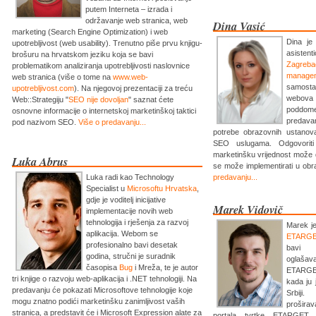
putem Interneta – izrada i
održavanje web stranica, web
Dina Vasić
marketing (Search Engine Optimization) i web
Dina je
upotrebljivost (web usability). Trenutno piše prvu knjigu-
asisten
brošuru na hrvatskom jeziku koja se bavi
Zagreba
problematikom analiziranja upotrebljivosti naslovnice
manage
web stranica (više o tome na
www.web-
samost
upotrebljivost.com
). Na njegovoj prezentaciji za treću
webova 
Web::Strategiju "
SEO nije dovoljan
" saznat ćete
poddo
osnovne informacije o internetskoj marketinškoj taktici
predavan
pod nazivom SEO.
Više o predavanju...
potrebe obrazovnih ustano
SEO uslugama. Odgovorit
marketinšku vrijednost može d
Luka Abrus
se može implementirati u o
Luka radi kao Technology
predavanju...
Specialist u
Microsoftu Hrvatska
,
gdje je voditelj inicijative
Marek Vidovič
implementacije novih web
tehnologija i rješenja za razvoj
Marek j
aplikacija. Webom se
ETARG
profesionalno bavi desetak
bavi
godina, stručni je suradnik
oglaš
časopisa
Bug
i Mreža, te je autor
ETARGET
tri knjige o razvoju web-aplikacija i .NET tehnologiji. Na
kada ju 
predavanju će pokazati Microsoftove tehnologije koje
Srbiji
mogu znatno podići marketinšku zanimljivost vaših
prošira
stranica, a predstavit će i Microsoft Expression alate za
portala tvrtke ETARGET,