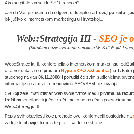
Ako se pitate kamo idu SEO trendovi?
...onda Vas pozivamo da odgovore dobijete na
trećoj po redu
i
je
isključivo o internetskom marketingu u Hrvatskoj...
Web::Strategija III -
SEO je o
(Skraćeni naziv ove konferencije je W::S III ili, još krać
Web::Strategija III, konferencija o internetskom marketingu, održat
u reprezentativnom prostoru
Hypo EXPO XXI centra
(na 1. katu)
studenog na dan
06.11.2008
. i ponuditi će svim sudionicima prven
informacije o najnovijim trendovima SEO/SEM poslovanja.
Svi koji žele imati izlistan web svoje tvrtke među
prvima na rezult
tražilica
za ciljane ključne riječi - neka se osjećaju pozvanima na 
Web::Strategiju !!!
Popis svih obavijesti koje prethode ovoj konferneciji pogledajte na
zadnje tri obavijesti možete pratiti sa desne strane.