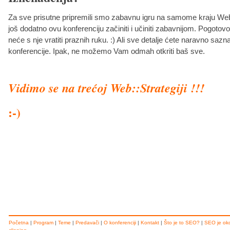
Za sve prisutne pripremili smo zabavnu igru na samome kraju Web:
još dodatno ovu konferenciju začiniti i učiniti zabavnijom. Pogotov
neće s nje vratiti praznih ruku. :) Ali sve detalje ćete naravno sazn
konferencije. Ipak, ne možemo Vam odmah otkriti baš sve.
Vidimo se na trećoj Web::Strategiji !!!
:-)
Početna
|
Program
|
Teme
|
Predavači
|
O konferenciji
|
Kontakt
|
Što je to SEO?
|
SEO je ok