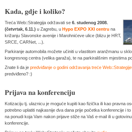
Kada, gdje i koliko?
Treća Web::Strategija održavati se
6. studenog 2008.
(četvrtak, 6.11.)
u Zagrebu, u
Hypo EXPO XXI centru
na
križanju Slavonske avenije i Marohnićeve ulice (blizu je HRT,
SRCE, CARNet, ...).
Parkiranje automobila možete učiniti u vlastitom aranžmanu u sk
kongresnog centra (velika garaža), te na parkirališnim mjestima p
Znate li da je
predviđanje o godini održavanja treće Web::Strategije
predviđeno? :)
Prijava na konferenciju
Kotizaciju tj. ulaznicu je moguće kupiti kao fizička ili kao pravna o
potrebno uplatiti najkasnije dva dana prije početka konferencije i 
na ponudi koja Vam nakon prijave stiže na Vaš e-mail ili u gotovin
konferencije.