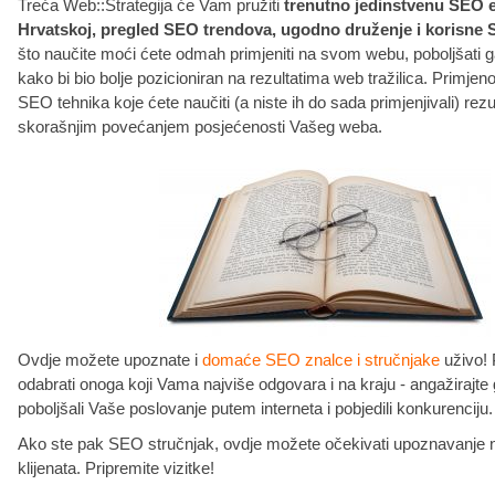
Treća Web::Strategija će Vam pružiti
trenutno jedinstvenu SEO e
Hrvatskoj, pregled SEO trendova, ugodno druženje i korisne 
što naučite moći ćete odmah primjeniti na svom webu, poboljšati ga 
kako bi bio bolje pozicioniran na rezultatima web tražilica. Primj
SEO tehnika koje ćete naučiti (a niste ih do sada primjenjivali) rezul
skorašnjim povećanjem posjećenosti Vašeg weba.
Ovdje možete upoznate i
domaće SEO znalce i stručnjake
uživo! 
odabrati onoga koji Vama najviše odgovara i na kraju - angažirajte
poboljšali Vaše poslovanje putem interneta i pobjedili konkurenciju.
Ako ste pak SEO stručnjak, ovdje možete očekivati upoznavanje no
klijenata. Pripremite vizitke!