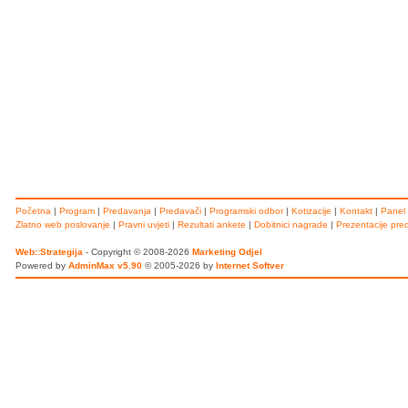
Početna
|
Program
|
Predavanja
|
Predavači
|
Programski odbor
|
Kotizacije
|
Kontakt
|
Panel 
Zlatno web poslovanje
|
Pravni uvjeti
|
Rezultati ankete
|
Dobitnici nagrade
|
Prezentacije pre
Web::Strategija
- Copyright © 2008-2026
Marketing Odjel
Powered by
AdminMax v5.90
© 2005-2026 by
Internet Softver