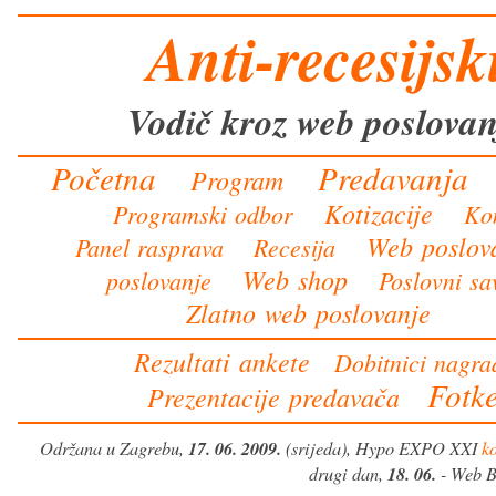
Anti-recesijsk
Vodič kroz web poslovan
Početna
Predavanja
Program
Kotizacije
Programski odbor
Kon
Web poslov
Panel rasprava
Recesija
Web shop
poslovanje
Poslovni sa
Zlatno web poslovanje
Rezultati ankete
Dobitnici nagr
Fotk
Prezentacije predavača
Održana u Zagrebu,
17. 06. 2009.
(srijeda), Hypo EXPO XXI
ko
drugi dan,
18. 06.
- Web B