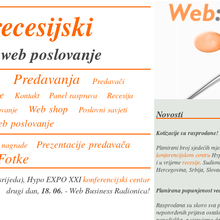
ecesijski
 web poslovanje
Predavanja
m
Predavači
je
Kontakt
Panel rasprava
Recesija
Web shop
ovanje
Poslovni savjeti
Novosti
eb poslovanje
Kotizacije su rasprodane!
Prezentacije predavača
i nagrade
Planirani broj sjedećih mj
Fotke
konferencijskom centru
Hyp
i u vrijeme
recesije
. Sudioni
Hercegovina, Srbija, Slova
srijeda), Hypo EXPO XXI
konferencijski centar
drugi dan,
18. 06.
- Web Business Radionica!
Planirana popunjenost ve
Rasprodana su skoro sva pl
nepotvrđenih prijava ostalo
ponedjeljka, a vjerujemo da