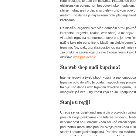
robe ili usluge, te sam čin plaćanja. Plaćanje se obav
elektronskim putem, npr. bezgotovinskom uplatom, 
slanjem obavijesti o plaćanju u elektroničkom obliku
mailom), no danas je najrašireniji oblik plaćanja kred
karticama.
Uz klasičnu trgovinu sve više domaćih tvrtki pokre
internetsku trgovinu (dakle, web shop), a uz pojavu
virtualnih trgovina na Internetu, stvoreno je novo "on
tržište koje nije ograničeno klasičnim djelokrugom fi
trgovina. No, ipak, u praksi postoji još niz administrat
zakonskih izazova koje države trebaju riješiti kako b
olakšale
web poslovanje
.
Što web shop nudi kupcima?
Internet trgovina (web shop) kupcima pak omogućav
trgovine od 0 do 24h, te odabir najpovoljnijeg proi
Iako je već danas web trgovina dovoljno sigurna, usp
omogućiti još veću sigurnost koja će im u potpunosti
Stanje u regiji
U regiji se još uvijek nudi manji dio proizvoda i uslug
proširiti svoje poslovanje i na Internet trgovinu. Ne
nepismenost no u vrijeme kada biti već vrijedi nepis
poduzetnik mora imati ponudu svojih proizvoda i usl
starim i potencijalnim kupcima. Pod time ne mislimo