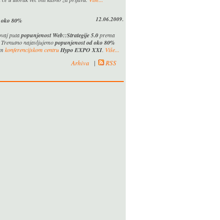
12.06.2009.
t oko 80%
ovaj puta
popunjenost Web::Strategije 5.0
prema
 Trenutno najavljujemo
popunjenost od oko 80%
om
konferencijskom centru
Hypo EXPO XXI
.
Više...
Arhiva
|
RSS