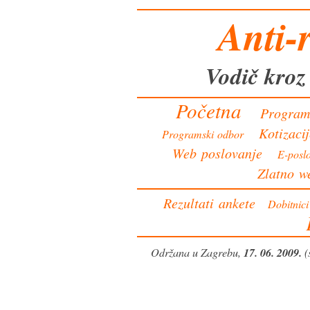
Anti-r
Vodič kroz
Početna
Progra
Kotizaci
Programski odbor
Web poslovanje
E-posl
Zlatno w
Rezultati ankete
Dobitnic
Održana u Zagrebu,
17. 06. 2009.
(