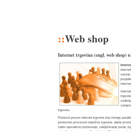
::
Web shop
Internet trgovina (engl. web shop) u 
Intern
interne
sastoji
posjeti
Interne
Interne
trgovin
vođenj
zamjenit
trgovinu.
Poslovni proces internet trgovine ima mnoge parale
poslovnim procesom klasične trgovine, dakle promo
zatim operativno poslovanje, zaključivanje posla, i