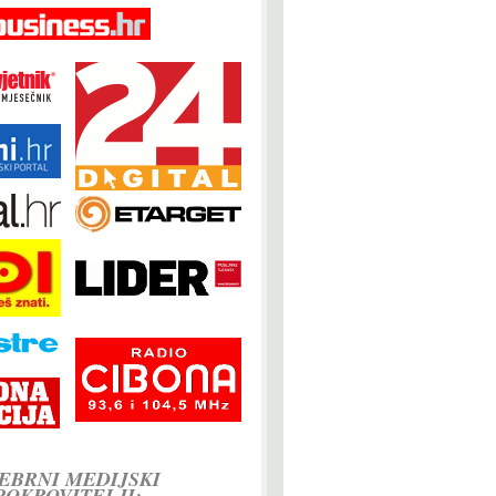
EBRNI MEDIJSKI
POKROVITELJI: