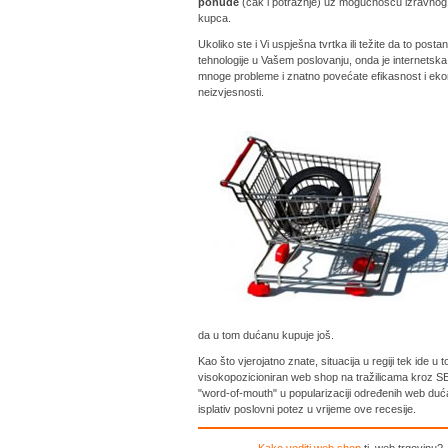
ponude
(čak i potražnje) uz mogučnošću izravnog n
kupca.
Ukoliko ste i Vi uspješna tvrtka ili težite da to posta
tehnologije u Vašem poslovanju, onda je internetska 
mnoge probleme i znatno povećate efikasnost i ek
neizvjesnosti.
da u tom dućanu kupuje još.
Kao što vjerojatno znate, situacija u regiji tek ide u
visokopozicioniran web shop na tražilicama kroz SEO
"word-of-mouth" u popularizaciji određenih web duća
isplativ poslovni potez u vrijeme ove recesije.