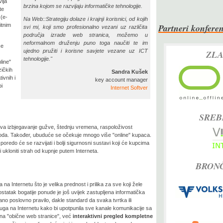
lja
brzina kojom se razvijaju informatičke tehnologije.
te
 (e-
Na Web::Strategiju dolaze i krajnji korisnici, od kojih
Partneri konferen
itnim
svi mi, koji smo profesionalno vezani uz različita
područja izrade web stranica, možemo u
neformalnom druženju puno toga naučiti te im
će
ujedno pružiti i korisne savjete vezane uz ICT
ZLA
tehnologije."
line"
zičkih
Sandra Kušek
ivnih i
key account manager
i
Internet Softver
SREB
a izbjegavanje gužve, štednju vremena, raspoloživost
zvoda. Također, ubuduće se očekuje mnogo više "online" kupaca.
oredo će se razvijati i bolji sigurnosni sustavi koji će kupcima
 ukloniti strah od kupnje putem Interneta.
BRONČ
a na Internetu što je velika prednost i prilika za sve koji žele
dostatak bogatije ponude je još uvijek zastupljena informatička
ano poslovno pravilo, dakle standard da svaka tvrtka ili
uga na Internetu kako bi upotpunila sve kanale komunikacije sa
 na "obične web stranice", već
interaktivni pregled kompletne