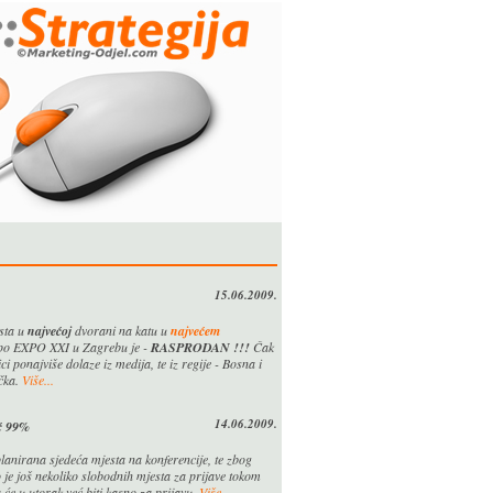
15.06.2009.
esta u
najvećoj
dvorani na katu u
najvećem
o EXPO XXI u Zagrebu je -
RASPRODAN !!!
Čak
ci ponajviše dolaze iz medija, te iz regije - Bosna i
čka.
Više...
14.06.2009.
ć 99%
anirana sjedeća mjesta na konferencije, te zbog
 je još nekoliko slobodnih mjesta za prijave tokom
 će u utorak već biti kasno za prijavu.
Više...