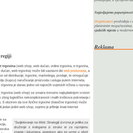
Najavljujemo popunjenos
Organizatori
predviđaju i 
planiranim mogućnostima.
sjedećih mjesta
u modern
Reklama
regiji
et trgovina
(web shop, web dućan, online trgovina, e-trgovina,
t dućan, web trgovina) može biti sastavni dio
web poslovanja
, a
 se od distribucije, trgovine, marketinga, prodaje, te omogućuje
telju (kupcu) naručivanje proizvoda i usluga putem Interneta.
t trgovina je danas jedno od najvećih svjetskih tržista u razvoju.
t trgovina (web shop) se smatra trenutno najisplativijom vrstom
e zbog logističke nekompliciranosti i malih troškova pokretanja i
a. S obzirom da sve
fizičke trgovine
(klasične trgovine) može
i jedan jedini web shop, osjetno je jeftinije imati internet
le sa
"Sudjelovanje na Web::Strategiji izvrsna je prilika za
cija,
druženje s kolegama iz struke te za razmjenu
sporuka
znanja i iskustava, pogotovo ako se uzme u obzir