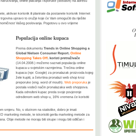
aručivanja, online plaćanja i isporuke (dostave) na adresu
nete, aktivan korisnik ili planirate da postanete korisnik Internet
trgovina upravo to oružje koje će Vam omogućiti da riješite
onomičnost Vašeg poslovanja. Pogotovu u ovo vrijeme
O
Populacija online kupaca
Prema dokumentu
Trends in Online Shopping a
Global Nielsen Consumer Report.
Online
Shopping Takes Off
. koristi pretraživače
(14.04.2008.) možemo saznati populaciju online
kupaca u svjetskim razmjerima. Trećina online
kupaca (npr. Google) za pronalazak proizvoda kojeg
žele kupiti, a četvrtina pronalazi web shop kroz
preporuke (eng. word of mouth).
Web preporuka
je
postala vodeći način pronalazaka web shoppova.
Kada određeni kupac preda svoje povjerenje
određenom web shop-u, 16% vremena će koristiti
 tom smjeru. No, s obzirom na statistike, dobro je imati
 marketing metode, te iskoristiti gerila marketing metode za
na. Obje metode ne moraju biti skupe i mogu biti odličan i