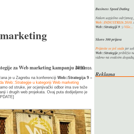
Business Speed Dating
Nakon uspješno održanog
Web::INDUSTRIJA 2010
.
Web::Strategiji 9
:)
Više...
 marketing
Skoro 300 prijava
Prijavite se još sada
jer us
Web::Strategije
približio n
viđeno na ovakvim događaj
ategije za Web marketing kampanju 2010
04.11.2010.
Reklama
ana je u Zagrebu na konferenciji
Web::Strategija 9 –
da Web::Strategije u kategoriji Web marketing
samo od struke, jer ocjenjivački odbor ima sve teže
nji i drugih web projekata. Ovaj puta dodijeljeno je
PDATE]