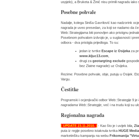
uspjelo), a Bruketa & Žinić nisu primili nagradu iako s
Posebne pohvale
Nadalje, kolega Siniša Gavrilović kao nadzorink ocj
nagrada je uveo presedan, za koji se nadamo da će 
Web::Strategijama biti ponovljen ako pristignu jedna
Posebnom pohvalom izdvojio je, u suglasnosti i pr
odbora - dva pristigla prijedloga. To su:
jedan iz tvrtke
Escape iz Osijeka
za pr
www.kljuc13.com
,
drugi za
geotargting exclude
gospodi
bez Zlatne nagrade) uz Osijeka.
Rezime: Posebne pohvale, obje, putuju u Osijek. Et
Vargu.
Čestitke
Programski i ocjenjivački odbor Web::Strategije 9 j
nagradama Web::Strategije
, već i na trudu koji su ul
Regionalna nagrada
[ UPDATE 23.11.2010. ]
- Kao što je i uvijek bila,
Zl
puta iz regije posebno istaknula tvrtka
HUGE Media 
marketinšku kampanju na webu
Frikomanija "Virtu