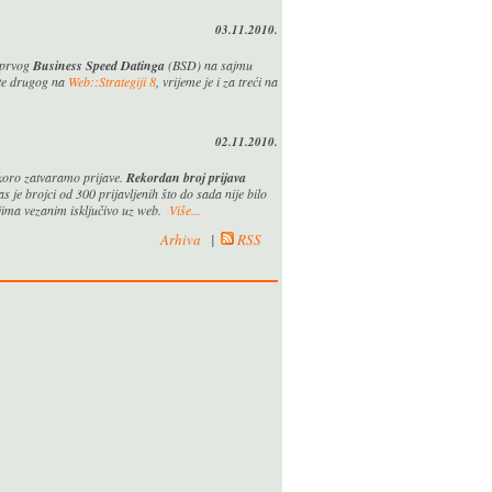
03.11.2010.
 prvog
Business Speed Datinga
(BSD) na sajmu
 te drugog na
Web::Strategiji 8
, vrijeme je i za treći na
02.11.2010.
koro zatvaramo prijave.
Rekordan broj prijava
as je brojci od 300 prijavljenih što do sada nije bilo
ima vezanim isključivo uz web.
Više...
Arhiva
|
RSS