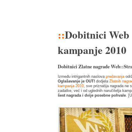
::
Dobitnici Web
kampanje 2010
Dobitnici Zlatne nagrade Web::Str
Između intrigantnih naslova
predavanja
održ
Oglašavanje je OUT!
dodjela
Zlatnih nagra
kampanja 2010
, sve priznatija nagrada ne 
zadatke, već i od uglednih naručitelja kampa
šest nagrada i dvije posebne pohvale
.
[U