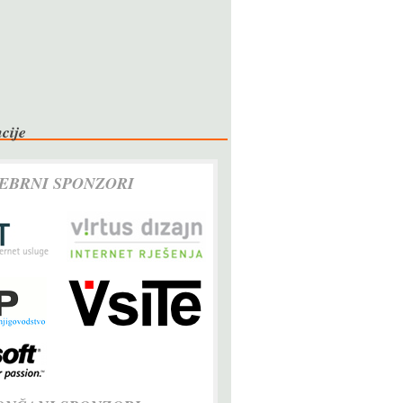
cije
EBRNI SPONZORI