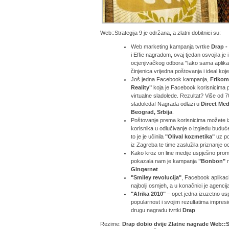
Web::Strategija 9 je održana, a zlatni dobitnici su:
Web marketing kampanja tvrtke
Drap -
i Effie nagradom, ovaj tjedan osvojila j
ocjenjivačkog odbora "Iako sama aplikacij
činjenica vrijedna poštovanja i ideal koje
Još jedna Facebook kampanja,
Frikoma
Reality"
koja je Facebook korisnicima p
virtualne sladolede. Rezultat? Više od 7
sladoleda! Nagrada odlazi u
Direct Med
Beograd, Srbija
.
Poštovanje prema korisnicima možete izr
korisnika u odlučivanje o izgledu budu
to je je učinila
"Olival kozmetika"
uz p
iz Zagreba te time zaslužila priznanje o
Kako kroz on line medije uspješno prom
pokazala nam je kampanja
"Bonbon"
m
Gingernet
"Smiley revolucija"
, Facebook aplikacij
najbolji osmjeh, a u konačnici je agenci
"Afrika 2010"
– opet jedna izuzetno usp
popularnost i svojim rezultatima impresi
drugu nagradu tvrtki
Drap
Rezime:
Drap dobio dvije Zlatne nagrade Web::S