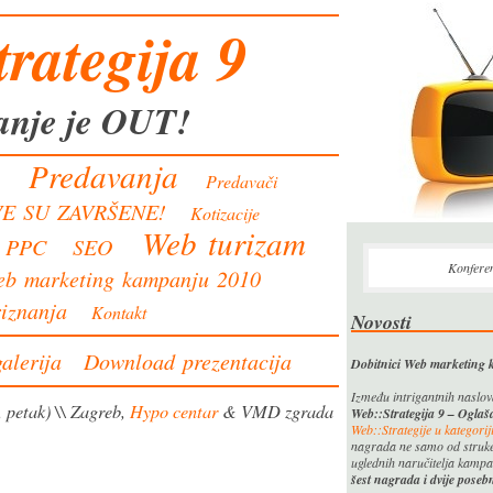
rategija 9
anje je OUT!
Predavanja
m
Predavači
VE SU ZAVRŠENE!
Kotizacije
Web turizam
PPC
SEO
Konferen
eb marketing kampanju 2010
iznanja
Kontakt
Novosti
alerija
Download prezentacija
Dobitnici Web marketing
Između intrigantnih naslo
, petak) \\ Zagreb,
Hypo centar
& VMD zgrada
Web::Strategija 9 – Ogla
Web::Strategije u kategor
nagrada ne samo od struke, 
uglednih naručitelja kampan
šest nagrada i dvije poseb