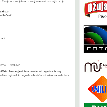
e
. Tko je sve sudjelovao u ovoj kampanji, saznajte ovdje:
 d.o.o.
van Rečević
čević
alević – Cvetković
 Web::Strategije
dolaze također od organizacijskog i
oštvo regionalnih nagrada u budućnosti, ali uz nadu da će im