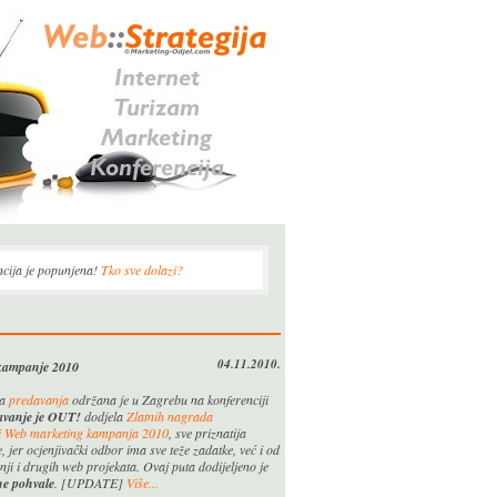
cija je popunjena!
Tko sve dolazi?
04.11.2010.
 kampanje 2010
va
predavanja
održana je u Zagrebu na konferenciji
šavanje je OUT!
dodjela
Zlatnih nagrada
iji Web marketing kampanja 2010
, sve priznatija
jer ocjenjivački odbor ima sve teže zadatke, već i od
ji i drugih web projekata. Ovaj puta dodijeljeno je
ne pohvale
.
[UPDATE]
Više...