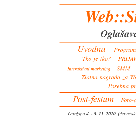
Web::St
Oglašav
Uvodna
Progra
Tko je tko?
PRIJA
SMM
Interaktivni marketing
Zlatna nagrada za W
Posebna pr
Post-festum
Foto-g
Održana
4. - 5. 11. 2010.
(četvrtak