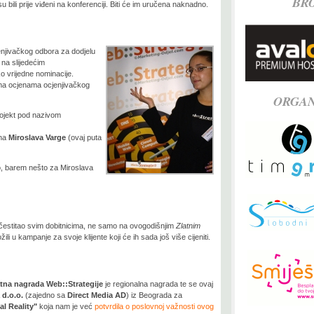
BR
u bili prije viđeni na konferenciji. Biti će im uručena naknadno.
enjivačkog odbora za dodjelu
na slijedećim
ko vrijedne nominacije.
ema ocjenama ocjenjivačkog
ORGAN
ojekt pod nazivom
na
Miroslava Varge
(ovaj puta
o, barem nešto za Miroslava
e čestitao svim dobitnicima, ne samo na ovogodišnjim
Zlatnim
ožili u kampanje za svoje klijente koji će ih sada još više cijeniti.
atna nagrada Web::Strategije
je regionalna nagrada te se ovaj
d.o.o.
(zajedno sa
Direct Media AD
) iz Beograda za
al Reality"
koja nam je već
potvrdila o poslovnoj važnosti ovog