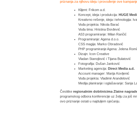
priznanja za njihovu ideju i provođenje ove kampanj
Klijent: Frikom a.d.
Koncept, ideja i produkcija:
HUGE Media
Kreativno rešenje, ideja i tehnologija: I
Vođa projekta: Nikola Barać
Vođa tima: Hristina Đorđević
AS3 programiranje: Milan Rančić
Programiranje: Agena d.o.o.
CSS magija: Marko Obradović
PHP programiranje Agena: Jelena Rom
Dizajn: Icon Creative
Vladan Stanojlović i Tijana Bulatović
Fotografija: Dušan Janković
Marketing agencija:
Direct Media a.d.
Account manager: Marija Kovljenić
Vođa projekta: Vladimir Aranđelović
Medija planiranje i oglašavanje: Sanja L
Čestitke
regionalnim dobitnicima Zlatne nagrade
programskog odbora konferencije uz želju za još mn
ovo priznanje ostati u najduljem sjećanju.