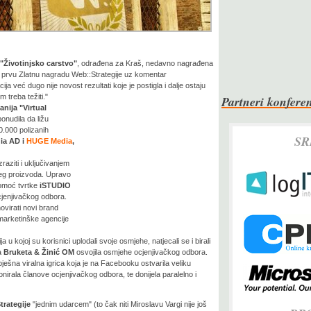
 "Životinjsko carstvo"
, odrađena za Kraš, nedavno nagrađena
e i prvu Zlatnu nagradu Web::Strategije uz komentar
a već dugo nije novost rezultati koje je postigla i dalje ostaju
m treba težiti."
Partneri konferen
nija "Virtual
onudila da ližu
0.000 polizanih
SR
ia AD i
HUGE Media
,
aziti i uključivanjem
ćeg proizvoda. Upravo
omoć tvrtke
iSTUDIO
cjenjivačkog odbora.
ovirati novi brand
arketinške agencije
a u kojoj su korisnici uplodali svoje osmjehe, natjecali se i birali
ja
Bruketa & Žinić OM
osvojila osmjehe ocjenjivačkog odbora.
ješna viralna igrica koja je na Facebooku ostvarila veliku
onirala članove ocjenjivačkog odbora, te donijela paralelno i
trategije
"jednim udarcem" (to čak niti Miroslavu Vargi nije još