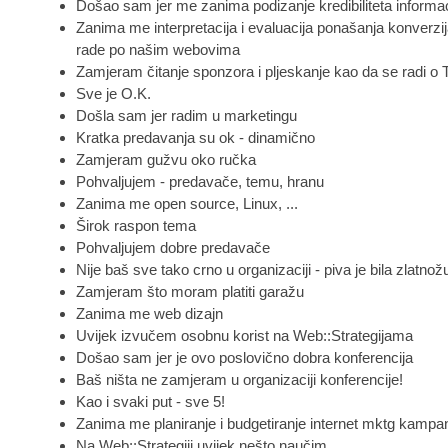
Došao sam jer me zanima podizanje kredibiliteta inform
Zanima me interpretacija i evaluacija ponašanja konverzija
rade po našim webovima
Zamjeram čitanje sponzora i pljeskanje kao da se radi o 
Sve je O.K.
Došla sam jer radim u marketingu
Kratka predavanja su ok - dinamično
Zamjeram gužvu oko ručka
Pohvaljujem - predavače, temu, hranu
Zanima me open source, Linux, ...
Širok raspon tema
Pohvaljujem dobre predavače
Nije baš sve tako crno u organizaciji - piva je bila zlatnožu
Zamjeram što moram platiti garažu
Zanima me web dizajn
Uvijek izvučem osobnu korist na Web::Strategijama
Došao sam jer je ovo poslovično dobra konferencija
Baš ništa ne zamjeram u organizaciji konferencije!
Kao i svaki put - sve 5!
Zanima me planiranje i budgetiranje internet mktg kampa
Na Web::Strategiji uvijek nešto naučim