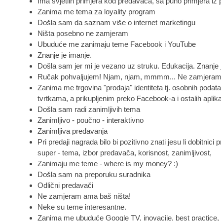
Ima svjetlih primjera kod predavača, sa puno primjera iz
Zanima me tema za loyality program
Došla sam da saznam više o internet marketingu
Ništa posebno ne zamjeram
Ubuduće me zanimaju teme Facebook i YouTube
Znanje je imanje.
Došla sam jer mi je vezano uz struku. Edukacija. Znanje j
Ručak pohvaljujem! Njam, njam, mmmm... Ne zamjeram 
Zanima me trgovina "prodaja" identiteta tj. osobnih podat
tvrtkama, a prikupljenim preko Facebook-a i ostalih aplika
Došla sam radi zanimljivih tema
Zanimljivo - poučno - interaktivno
Zanimljiva predavanja
Pri predaji nagrada bilo bi pozitivno znati jesu li dobitnici p
super - tema, izbor predavača, korisnost, zanimljivost,
Zanimaju me teme - where is my money? :)
Došla sam na preporuku suradnika
Odlični predavači
Ne zamjeram ama baš ništa!
Neke su teme interesantne.
Zanima me ubuduće Google TV, inovacije, best practice, .