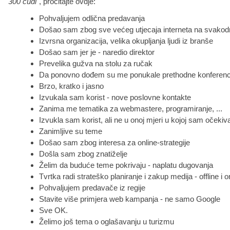
300 čudi"
, pročitajte ovdje:
Pohvaljujem odlična predavanja
Došao sam zbog sve većeg utjecaja interneta na svakodn
Izvrsna organizacija, velika okupljanja ljudi iz branše
Došao sam jer je - naredio direktor
Prevelika gužva na stolu za ručak
Da ponovno dođem su me ponukale prethodne konferenc
Brzo, kratko i jasno
Izvukala sam korist - nove poslovne kontakte
Zanima me tematika za webmastere, programiranje, ...
Izvukla sam korist, ali ne u onoj mjeri u kojoj sam očekiv
Zanimljive su teme
Došao sam zbog interesa za online-strategije
Došla sam zbog znatiželje
Želim da buduće teme pokrivaju - naplatu dugovanja
Tvrtka radi strateško planiranje i zakup medija - offline i o
Pohvaljujem predavače iz regije
Stavite više primjera web kampanja - ne samo Google
Sve OK.
Želimo još tema o oglašavanju u turizmu