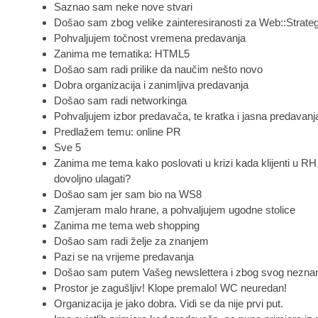
Saznao sam neke nove stvari
Došao sam zbog velike zainteresiranosti za Web::Strateg
Pohvaljujem točnost vremena predavanja
Zanima me tematika: HTML5
Došao sam radi prilike da naučim nešto novo
Dobra organizacija i zanimljiva predavanja
Došao sam radi networkinga
Pohvaljujem izbor predavača, te kratka i jasna predavanj
Predlažem temu: online PR
Sve 5
Zanima me tema kako poslovati u krizi kada klijenti u RH
dovoljno ulagati?
Došao sam jer sam bio na WS8
Zamjeram malo hrane, a pohvaljujem ugodne stolice
Zanima me tema web shopping
Došao sam radi želje za znanjem
Pazi se na vrijeme predavanja
Došao sam putem Vašeg newslettera i zbog svog nezna
Prostor je zagušljiv! Klope premalo! WC neuredan!
Organizacija je jako dobra. Vidi se da nije prvi put.