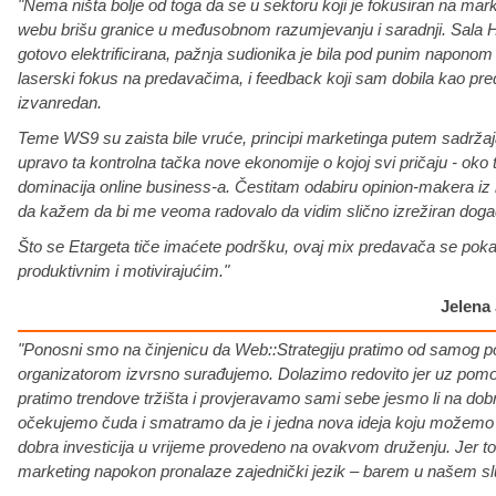
"Nema ništa bolje od toga da se u sektoru koji je fokusiran na mark
webu brišu granice u međusobnom razumjevanju i saradnji. Sala H
gotovo elektrificirana, pažnja sudionika je bila pod punim naponom 
laserski fokus na predavačima, i feedback koji sam dobila kao pre
izvanredan.
Teme WS9 su zaista bile vruće, principi marketinga putem sadrža
upravo ta kontrolna tačka nove ekonomije o kojoj svi pričaju - oko 
dominacija online business-a. Čestitam odabiru opinion-makera iz
da kažem da bi me veoma radovalo da vidim slično izrežiran događaj
Što se Etargeta tiče imaćete podršku, ovaj mix predavača se po
produktivnim i motivirajućim."
Jelena
"Ponosni smo na činjenicu da Web::Strategiju pratimo od samog po
organizatorom izvrsno surađujemo. Dolazimo redovito jer uz pomo
pratimo trendove tržišta i provjeravamo sami sebe jesmo li na do
očekujemo čuda i smatramo da je i jedna nova ideja koju možemo p
dobra investicija u vrijeme provedeno na ovakvom druženju. Jer to 
marketing napokon pronalaze zajednički jezik – barem u našem sl