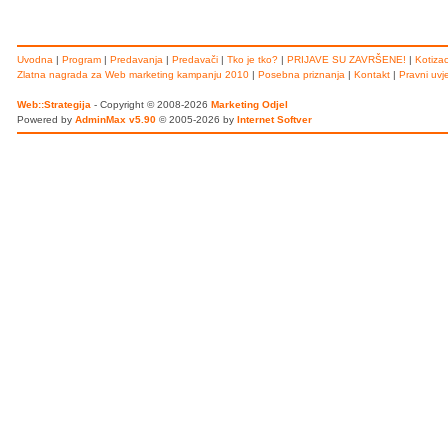
Uvodna
|
Program
|
Predavanja
|
Predavači
|
Tko je tko?
|
PRIJAVE SU ZAVRŠENE!
|
Kotizac
Zlatna nagrada za Web marketing kampanju 2010
|
Posebna priznanja
|
Kontakt
|
Pravni uvje
Web::Strategija
- Copyright © 2008-2026
Marketing Odjel
Powered by
AdminMax v5.90
© 2005-2026 by
Internet Softver