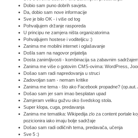
Dobio sam puno dobrih savjeta.
Da, dobio sam nove informacije
Sve je bilo OK - i više od tog
Pohvaljujem držanje rasporeda
U principu ne zamjera ništa organizatorima
Pohvaljujem hostese i voditeljicu :)
Zanima me mobilni internet i oglašavanje
Došla sam na nagovor prijatelja
Dosta zanimljivosti - kombinacija sa zabavnim sadržaje
Zanima me više o gotovim CMS-ovima: WordPress, Jooml
Došao sam radi napredovanja u struci
Zadovoljan sam - nemam kritike
Zanima me tema - što ako Facebook propadne? (op.aut. A
Došao sam jer sam imao besplatan upad
Zamjeram veliku gužvu oko švedskog stola.
Super klopa, cuga, predavanja
Zanima me tematika: Wikipedija zlo za content portale koj
pozicionira iako imaju bolje sadržaje
Došao sam radi odličnih tema, predavača, učenja
Sve 5 :)