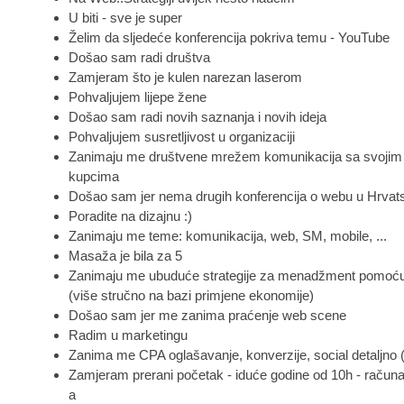
U biti - sve je super
Želim da sljedeće konferencija pokriva temu - YouTube
Došao sam radi društva
Zamjeram što je kulen narezan laserom
Pohvaljujem lijepe žene
Došao sam radi novih saznanja i novih ideja
Pohvaljujem susretljivost u organizaciji
Zanimaju me društvene mrežem komunikacija sa svojim 
kupcima
Došao sam jer nema drugih konferencija o webu u Hrvat
Poradite na dizajnu :)
Zanimaju me teme: komunikacija, web, SM, mobile, ...
Masaža je bila za 5
Zanimaju me ubuduće strategije za menadžment pomoću 
(više stručno na bazi primjene ekonomije)
Došao sam jer me zanima praćenje web scene
Radim u marketingu
Zanima me CPA oglašavanje, konverzije, social detaljno
Zamjeram prerani početak - iduće godine od 10h - računa
a