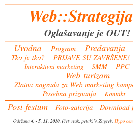
Web::Strategija
Oglašavanje je OUT!
Uvodna
Predavanja
Program
Tko je tko?
PRIJAVE SU ZAVRŠENE!
SMM
PPC
Interaktivni marketing
Web turizam
Zlatna nagrada za Web marketing kam
Posebna priznanja
Kontakt
Post-festum
Foto-galerija
Download p
Održana
4. - 5. 11. 2010.
(četvrtak, petak) \\ Zagreb,
Hypo cen