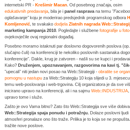
internetski PR -
Krešimir Macan
. Od posebnog značaja, osim
edukativnih predavanja
, bila je i
panel rasprava
na temu
"Faceboo
oglašavanje"
koju je moderirao predsjednik programskog odbora
H
Komljenović
, te svakako
dodjela
Zlatnih nagrada Web::Strategi
marketing kampanja 2010
. Pogledajte i službene
fotografije u foto-
ovjekovječile ovaj regionalni događaj.
Posebno moramo istaknuti par doslovno dogovorenih poslova (op.
slučajno čuli) na konferenciji te nekoliko poslovnih sastanaka dog
konferencije". Dakle, krug je zatvoren - našli su se kupci i prodav
Kako?
Druženjem, upoznavanjem, razgovorima na kavi tj. "čik
"upecali" niti jedan novi posao na Web::Strategiji -
obratite se orga
pomognu u nastupu
za Web::Strategiju 10 koja slijedi u 3. mjesec
temu web-poslovanja i web-trgovina. Cilj organizatora je da sve v
inicirano upravo na konferenciji, ali i na sajmu
Web::INDUSTRIJA
,
upravo tome i služe.
Zašto je ovo Vama bitno? Zato što Web::Strategija sve više dobiva
Web::Strategija spaja ponudu i potražnju.
Dolaze poslovni ljudi 
atmosferi pronalaze ono što traže. Prilika je to koja se ne propušt
tražite nove poslove.