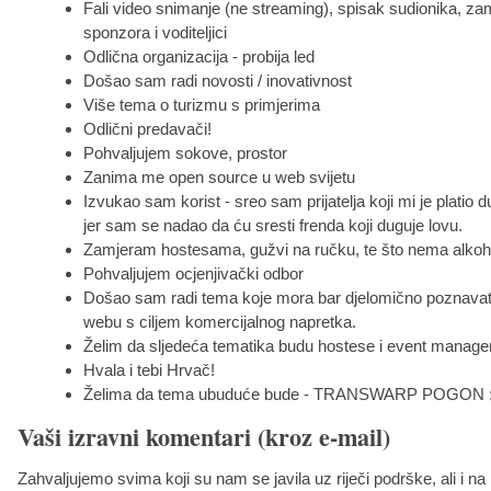
Fali video snimanje (ne streaming), spisak sudionika, za
sponzora i voditeljici
Odlična organizacija - probija led
Došao sam radi novosti / inovativnost
Više tema o turizmu s primjerima
Odlični predavači!
Pohvaljujem sokove, prostor
Zanima me open source u web svijetu
Izvukao sam korist - sreo sam prijatelja koji mi je platio
jer sam se nadao da ću sresti frenda koji duguje lovu.
Zamjeram hostesama, gužvi na ručku, te što nema alkoh
Pohvaljujem ocjenjivački odbor
Došao sam radi tema koje mora bar djelomično poznavati
webu s ciljem komercijalnog napretka.
Želim da sljedeća tematika budu hostese i event manag
Hvala i tebi Hrvač!
Želima da tema ubuduće bude - TRANSWARP POGON :
Vaši izravni komentari (kroz e-mail)
Zahvaljujemo svima koji su nam se javila uz riječi podrške, ali i na