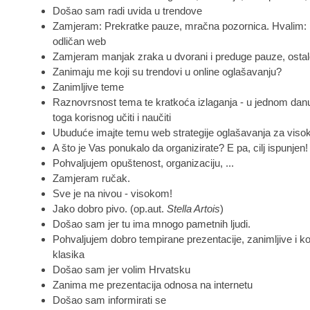
Došao sam radi uvida u trendove
Zamjeram: Prekratke pauze, mračna pozornica. Hvalim: 
odličan web
Zamjeram manjak zraka u dvorani i preduge pauze, ostal
Zanimaju me koji su trendovi u online oglašavanju?
Zanimljive teme
Raznovrsnost tema te kratkoća izlaganja - u jednom da
toga korisnog učiti i naučiti
Ubuduće imajte temu web strategije oglašavanja za vis
A što je Vas ponukalo da organizirate? E pa, cilj ispunjen!
Pohvaljujem opuštenost, organizaciju, ...
Zamjeram ručak.
Sve je na nivou - visokom!
Jako dobro pivo. (op.aut.
Stella Artois
)
Došao sam jer tu ima mnogo pametnih ljudi.
Pohvaljujem dobro tempirane prezentacije, zanimljive i k
klasika
Došao sam jer volim Hrvatsku
Zanima me prezentacija odnosa na internetu
Došao sam informirati se