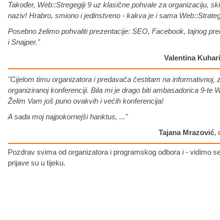
Također, Web::Stregegiji 9 uz klasične pohvale za organizaciju, s
naziv! Hrabro, smiono i jedinstveno - kakva je i sama Web::Strateg
Posebno želimo pohvaliti prezentacije: SEO, Facebook, tajnog pr
i Snajper."
Valentina Kuhar
"Cijelom timu organizatora i predavača čestitam na informativnoj, 
organiziranoj konferenciji. Bila mi je drago biti ambasadorica 9-te W
Želim Vam još puno ovakvih i većih konferencija!
A sada moj najpokornejši hanktus, ..."
Tajana Mrazović
,
Pozdrav svima od organizatora i programskog odbora i - vidimo s
prijave su u tijeku.