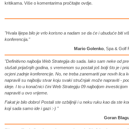
kritikama. Više o komentarima pročitajte ovdje.
"Hvala lijepa bilo je vrlo korisno a nadam se da će i ubuduće biti v
konferencija."
Mario Golenko
, Spa & Golf 
"Definitivno najbolja Web Strategija do sada. Iako sam neke od pre
slušati prijašnjih godina, s vremenom su postali još bolji što je i prid
ocjeni zadnje konferencije. No, ne treba zanemariti par novih lica k
napravili su najbolju stvar koju svaki stručnjak može napraviti - podij
ideje. I to u konačnici čini Web Strategiju 09 najboljom investicij
napraviti u ovo vrijeme.
Fakat je bilo dobro! Postali ste ozbiljniji i u neku ruku kao da ste ko
koji sada samo ide i gazi :-)
"
Goran Blag