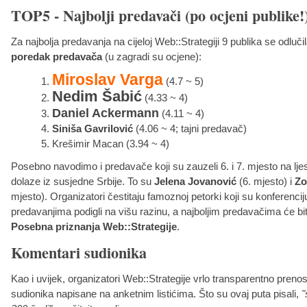
TOP5 - Najbolji predavači (po ocjeni publike!
Za najbolja predavanja na cijeloj Web::Strategiji 9 publika se odluči
poredak predavača
(u zagradi su ocjene):
Miroslav Varga
(4.7 ~ 5)
Nedim Šabić
(4.33 ~ 4)
Daniel Ackermann
(4.11 ~ 4)
Siniša Gavrilović
(4.06 ~ 4; tajni predavač)
Krešimir Macan (3.94 ~ 4)
Posebno navodimo i predavače koji su zauzeli 6. i 7. mjesto na ljes
dolaze iz susjedne Srbije. To su
Jelena Jovanović
(6. mjesto) i
Zo
mjesto). Organizatori čestitaju famoznoj petorki koji su konferencij
predavanjima podigli na višu razinu, a najboljim predavačima će biti
Posebna priznanja Web::Strategije
.
Komentari sudionika
Kao i uvijek, organizatori Web::Strategije vrlo transparentno preno
sudionika napisane na anketnim listićima. Što su ovaj puta pisali,
"