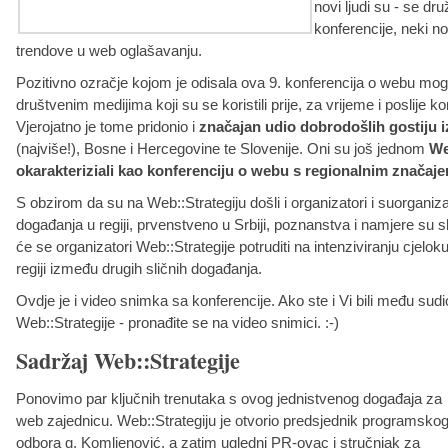
novi ljudi su - se druž
konferencije, neki nov
trendove u web oglašavanju.
Pozitivno ozračje kojom je odisala ova 9. konferencija o webu moglo
društvenim medijima koji su se koristili prije, za vrijeme i poslije ko
Vjerojatno je tome pridonio i
značajan udio dobrodošlih gostiju iz
(najviše!), Bosne i Hercegovine te Slovenije. Oni su još jednom
We
okarakteriziali kao konferenciju o webu s regionalnim značaje
S obzirom da su na Web::Strategiju došli i organizatori i suorganizat
događanja u regiji, prvenstveno u Srbiji, poznanstva i namjere su s
će se organizatori Web::Strategije potruditi na intenziviranju cjelo
regiji između drugih sličnih događanja.
Ovdje je i video snimka sa konferencije. Ako ste i Vi bili među sud
Web::Strategije - pronađite se na video snimici. :-)
Sadržaj Web::Strategije
Ponovimo par ključnih trenutaka s ovog jednistvenog događaja za
web zajednicu. Web::Strategiju je otvorio predsjednik programsko
odbora g. Komljenović, a zatim ugledni PR-ovac i stručnjak za