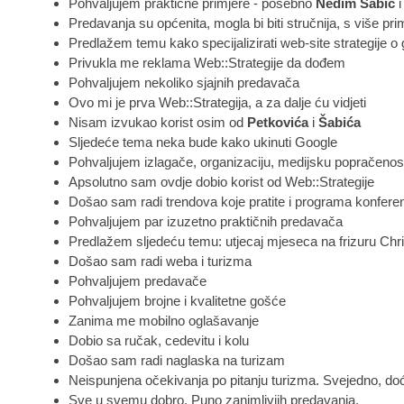
Pohvaljujem praktične primjere - posebno
Nedim Šabić
Predavanja su općenita, mogla bi biti stručnija, s više pri
Predlažem temu kako specijalizirati web-site strategije o g
Privukla me reklama Web::Strategije da dođem
Pohvaljujem nekoliko sjajnih predavača
Ovo mi je prva Web::Strategija, a za dalje ću vidjeti
Nisam izvukao korist osim od
Petkovića
i
Šabića
Sljedeće tema neka bude kako ukinuti Google
Pohvaljujem izlagače, organizaciju, medijsku popračenos
Apsolutno sam ovdje dobio korist od Web::Strategije
Došao sam radi trendova koje pratite i programa konferen
Pohvaljujem par izuzetno praktičnih predavača
Predlažem sljedeću temu: utjecaj mjeseca na frizuru Chri
Došao sam radi weba i turizma
Pohvaljujem predavače
Pohvaljujem brojne i kvalitetne gošće
Zanima me mobilno oglašavanje
Dobio sa ručak, cedevitu i kolu
Došao sam radi naglaska na turizam
Neispunjena očekivanja po pitanju turizma. Svejedno, doć
Sve u svemu dobro. Puno zanimljviih predavanja.