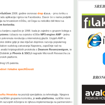
SREB
ršulićem
2008. godine osnovao
drap
d.o.o.
- prvu tvrtku u
radu aplikacija i igrica na Facebooku. Davor će s nama podjeliti
a na hrvatskom tržištu, od čega su nekoliko bili hitovi sa
m korisnika
.
u karijeru započeo je 1998. kada je zajedno s grupom kolega s
ystems
i izbacio na svjetsko tržište
MP3 engine AMP
- jednu
je pokrenuta revolucija u internetskoj glazbi. Uspjeh AMP-a
ijske doline gdje je dao ključan doprinos razvoju popularnog
 Nakon sudskog zatvaranja Napstera, započinje rad na
u analizi kriptografskih protokola s
Deanom Rosenzweigom
, te
obitnik je
Phonix & SSCLI
nagrade Microsoft Researcha za
rskih platformi.
ednog US patenta.
dovi i lokalne specifičnosti
BRON
oftu Hrvatska
na poziciji specijalista za tehnologiju. Njegova
različitim grupama korisnika, je
web-platforma
, različite nove
ih razvojnih inženjera te njihova implementacija na partnerskim i