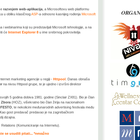
se
razvojem web-aplikacija
, a Microsoftovu web platformu
ORGAN
ka u obliku klasičnog
ASP
-a odnosno kasnijeg rođenja
Microsoft
 webinarima koji su predstavljali Microsoft tehnologije, a na
iti će
Internet Explorer 8
u ime srebrnog pokrovitelja
ternet marketing agencije u regiji -
Httpool
. Danas obnaša
er
na nivou Httpool grupe, te je ujedno i izvršni direktor
vojih 5 godina dobiva 1981. godine (Sinclair ZX81). Bio je član
 Zbora
(HOZ), višekratno bio član žirija na nacionalnom
a
FESTO
, te nekolicini međunarodnih advertising festivala među
 Kao gost predavač predavao je na zagrebačkom
ij dizajna.
 Relations (Komuniciranje na Internetu).
ste se usudili pitati... *nevažno