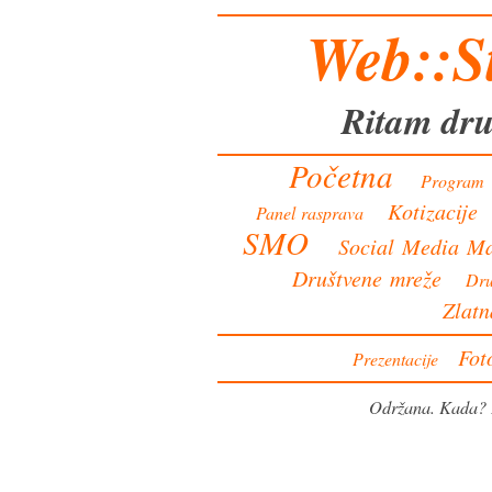
Web::St
Ritam dru
Početna
Program
Kotizacije
Panel rasprava
SMO
Social Media Ma
Društvene mreže
Dru
Zlatn
Fot
Prezentacije
Održana. Kada?