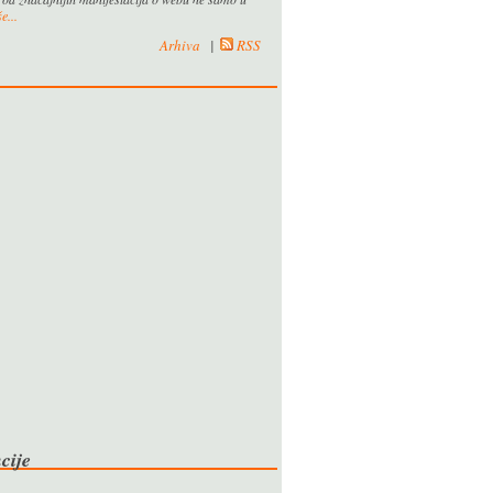
e...
Arhiva
|
RSS
cije