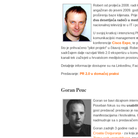
Robert od proljeća 2008. radi 
angažiran do jeseni 2009. godi
proširenju baze klijenata. Pr
dva desetljeća radeći u med
nacionalnoj televiziji te u IT i
U svojoj kratkoj i intenzivnoj
komunikacijski management
n
konferencije
Cisco Expo
, te 
što je prihvaćeno "pilot projekt" u čitavoj regiji. 
sadržajem dalje razvijati Web 2.0 ekspertizu u ko
kanali tek zaživjeti u hrvatskom medijskom prostoru
Detaljnije informacije dostupne su na LinkedInu, Fac
Predavanje:
PR 2.0 u domaćoj praksi
Goran Peuc
Goran se bavi dizajnom interne
Poseban fokus su mu
usabili
gost predavač predavao je 
manifestacijama i festivalima.
nadmudruje sa s predavačem
Goran zadnjih 3 godine radi u
Croatia Osiguranja
- za koju j