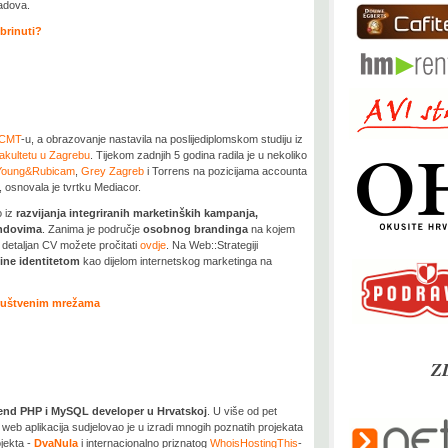
radova.
 brinuti?
CMT
-u, a obrazovanje nastavila na poslijediplomskom studiju iz
kultetu u Zagrebu
. Tijekom zadnjih 5 godina radila je u nekoliko
Young&Rubicam
,
Grey Zagreb
i Torrens na pozicijama accounta
, osnovala je tvrtku Mediacor.
o iz
razvijanja integriranih marketinških kampanja,
andovima
. Zanima je područje
osobnog brandinga
na kojem
 detaljan CV možete pročitati
ovdje
. Na Web::Strategiji
line identitetom
kao dijelom internetskog marketinga na
društvenim mrežama
Z
 Zend PHP i MySQL developer u Hrvatskoj
. U više od pet
web aplikacija sudjelovao je u izradi mnogih poznatih projekata
jekta -
DvaNula
i internacionalno priznatog
WhoisHostingThis
-