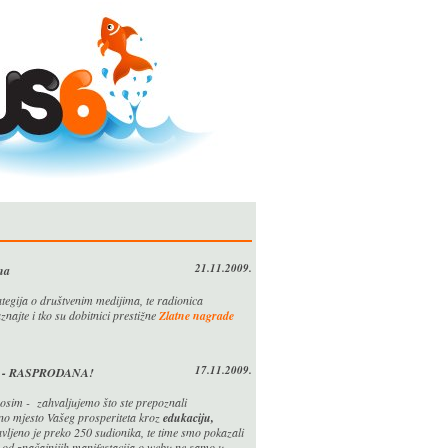
21.11.2009.
na
tegija o društvenim medijima, te radionica
znajte i tko su dobitnici prestižne
Zlatne nagrade
17.11.2009.
 put - RASPRODANA!
 osim - zahvaljujemo što ste prepoznali
no mjesto Vašeg prosperiteta kroz
edukaciju,
avljeno je preko 250 sudionika, te time smo pokazali
a od značajnijih manifestacija o webu ne samo u