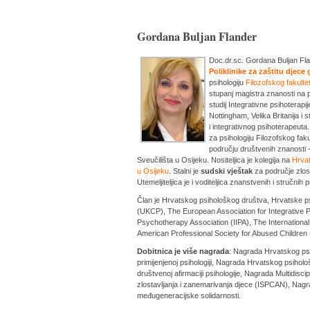
Gordana Buljan Flander
Doc.dr.sc. Gordana Buljan Fland
Poliklinike za zaštitu djece
psihologiju
Filozofskog fakulte
stupanj magistra znanosti na p
studij Integrativne psihoterapi
Nottingham, Velika Britanija i 
i integrativnog psihoterapeuta
za psihologiju Filozofskog fa
području društvenih znanosti -
Sveučilišta u Osijeku. Nositeljica je kolegija na
Hrvat
u Osijeku
. Stalni je
sudski vještak
za područje zlos
Utemeljiteljica je i voditeljica znanstvenih i stručni
Član je Hrvatskog psihološkog društva, Hrvatske 
(UKCP), The European Association for Integrative P
Psychotherapy Association (IIPA), The Internationa
American Professional Society for Abused Children
Dobitnica je više nagrada
: Nagrada Hrvatskog psi
primijenjenoj psihologiji, Nagrada Hrvatskog psihol
društvenoj afirmaciji psihologije, Nagrada Multidi
zlostavljanja i zanemarivanja djece (ISPCAN), Nagrada
međugeneracijske solidarnosti.