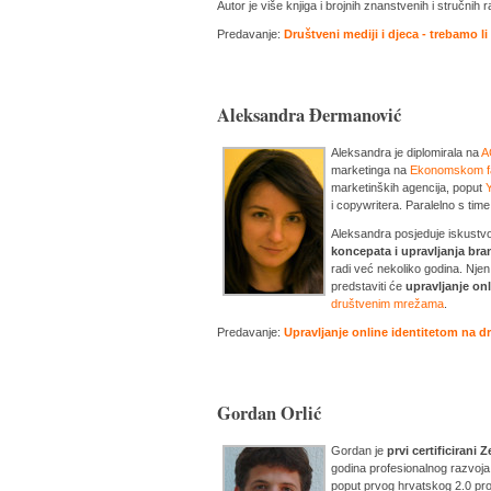
Autor je više knjiga i brojnih znanstvenih i stručnih 
Predavanje:
Društveni mediji i djeca - trebamo li
Aleksandra Đermanović
Aleksandra je diplomirala na
A
marketinga na
Ekonomskom fa
marketinških agencija, poput
i copywritera. Paralelno s time
Aleksandra posjeduje iskustv
koncepata i upravljanja br
radi već nekoliko godina. Njen
predstaviti će
upravljanje on
društvenim mrežama
.
Predavanje:
Upravljanje online identitetom na 
Gordan Orlić
Gordan je
prvi certificirani
godina profesionalnog razvoja 
poput prvog hrvatskog 2.0 pro