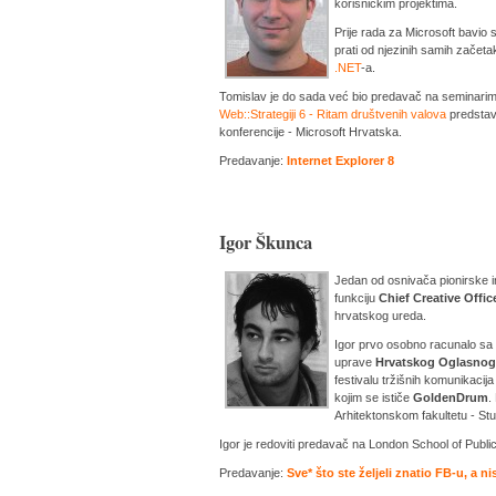
korisničkim projektima.
Prije rada za Microsoft bavio 
prati od njezinih samih začeta
.NET
-a.
Tomislav je do sada već bio predavač na seminarima i
Web::Strategiji 6 - Ritam društvenih valova
predstav
konferencije - Microsoft Hrvatska.
Predavanje:
Internet Explorer 8
Igor Škunca
Jedan od osnivača pionirske in
funkciju
Chief Creative Offic
hrvatskog ureda.
Igor prvo osobno racunalo sa s
uprave
Hrvatskog Oglasnog
festivalu tržišnih komunikacij
kojim se ističe
GoldenDrum
.
Arhitektonskom fakultetu - Stud
Igor je redoviti predavač na London School of Public
Predavanje:
Sve* što ste željeli znatio FB-u, a ni