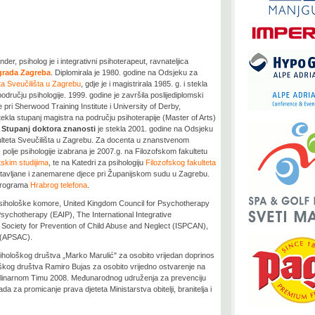
er, psiholog je i integrativni psihoterapeut, ravnateljica
 grada Zagreba
. Diplomirala je 1980. godine na Odsjeku za
ta Sveučilišta u Zagrebu
, gdje je i magistrirala 1985. g. i stekla
odručju psihologije. 1999. godine je završila poslijediplomski
je pri Sherwood Training Institute i University of Derby,
stekla stupanj magistra na području psihoterapije (Master of Arts)
.
Stupanj doktora znanosti
je stekla 2001. godine na Odsjeku
kulteta Sveučilišta u Zagrebu. Za docenta u znanstvenom
 polje psihologije izabrana je 2007.g. na Filozofskom fakultetu
skim studijima
, te na Katedri za psihologiju
Filozofskog fakulteta
tavljane i zanemarene djece pri Županijskom sudu u Zagrebu.
h programa
Hrabrog telefona
.
psihološke komore, United Kingdom Council for Psychotherapy
sychotherapy (EAIP), The International Integrative
l Society for Prevention of Child Abuse and Neglect (ISPCAN),
 (APSAC).
hološkog društva „Marko Marulić" za osobito vrijedan doprinos
oškog društva Ramiro Bujas za osobito vrijedno ostvarenje na
sciplinarnom Timu 2008. Međunarodnog udruženja za prevenciju
 za promicanje prava djeteta Ministarstva obitelji, branitelja i