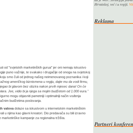
Hrvatskoj, već i u regiji.
Viš
Reklama
ti od "svjetskih marketinških gurua" jer oni nemaju iskustvo
tegije puno važnije, te svakako i drugačije od onoga na svjetskoj
nici koju smo čuli od jednog našeg neimenovanog poznanika i koji
važnog američkog biznismena u regiju, dajte mu da vodi firmu,
jegao bi glavom bez obzira nakon prvih mjesec dana! On će
lara. Jee, vidio bi ja njega sa mojim budžetom od 1.000 eura."
gurno mogu objasniti pametniji i optimalniji način vođenja
pačnim budžetima poslovanja.
ih valova
dolaze sa iskustvom u internetskim marketinškim
i u njima kao glavni kreatori. Dio predavača su bili izravno
e marketinške kampanje za regionalna tržišta.
Partneri konferen