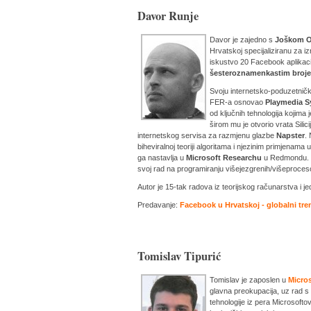
Davor Runje
Davor je zajedno s
Joškom O
Hrvatskoj specijaliziranu za iz
iskustvo 20 Facebook aplikacij
šesteroznamenkastim broje
Svoju internetsko-poduzetničk
FER-a osnovao
Playmedia S
od ključnih tehnologija kojima 
širom mu je otvorio vrata Silic
internetskog servisa za razmjenu glazbe
Napster
.
biheviralnoj teoriji algoritama i njezinim primjenama 
ga nastavlja u
Microsoft Researchu
u Redmondu. D
svoj rad na programiranju višejezgrenih/višeproceso
Autor je 15-tak radova iz teorijskog računarstva i j
Predavanje:
Facebook u Hrvatskoj - globalni tren
Tomislav Tipurić
Tomislav je zaposlen u
Micros
glavna preokupacija, uz rad s 
tehnologije iz pera Microsoftov