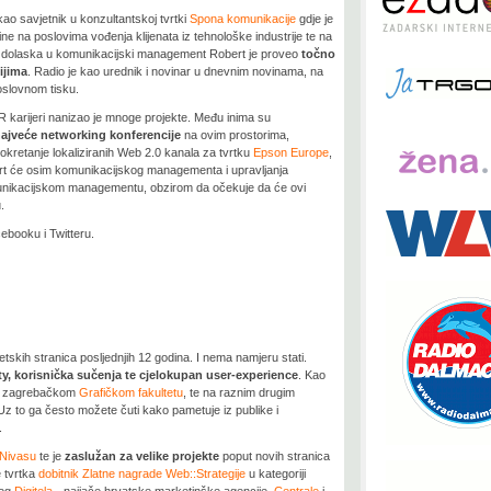
kao savjetnik u konzultantskoj tvrtki
Spona komunikacije
gdje je
ne na poslovima vođenja klijenata iz tehnološke industrije te na
ije dolaska u komunikacijski management Robert je proveo
točno
ijima
. Radio je kao urednik i novinar u dnevnim novinama, na
 poslovnom tisku.
 PR karijeri nanizao je mnoge projekte. Među inima su
ajveće networking konferencije
na ovim prostorima,
pokretanje lokaliziranih Web 2.0 kanala za tvrtku
Epson Europe
,
Robert će osim komunikacijskog managementa i upravljanja
munikacijskom managementu, obzirom da očekuje da će ovi
.
ebooku i Twitteru.
tskih stranica posljednjih 12 godina. I nema namjeru stati.
ty, korisnička sučenja te cjelokupan user-experience
. Kao
na zagrebačkom
Grafičkom fakultetu
, te na raznim drugim
 Uz to ga često možete čuti kako pametuje iz publike i
.
Nivasu
te je
zaslužan za velike projekte
poput novih stranica
e tvrtka
dobitnik Zlatne nagrade Web::Strategije
u kategoriji