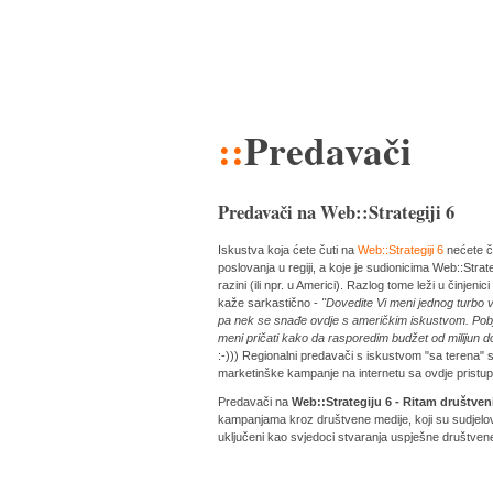
::
Predavači
Predavači na Web::Strategiji 6
Iskustva koja ćete čuti na
Web::Strategiji 6
nećete ču
poslovanja u regiji, a koje je sudionicima Web::Stra
razini (ili npr. u Americi). Razlog tome leži u činje
kaže sarkastično -
"Dovedite Vi meni jednog turbo 
pa nek se snađe ovdje s američkim iskustvom. Pob
meni pričati kako da rasporedim budžet od milijun do
:-))) Regionalni predavači s iskustvom "sa terena" si
marketinške kampanje na internetu sa ovdje pristu
Predavači na
Web::Strategiju 6 - Ritam društven
kampanjama kroz društvene medije, koji su sudjeloval
uključeni kao svjedoci stvaranja uspješne društven