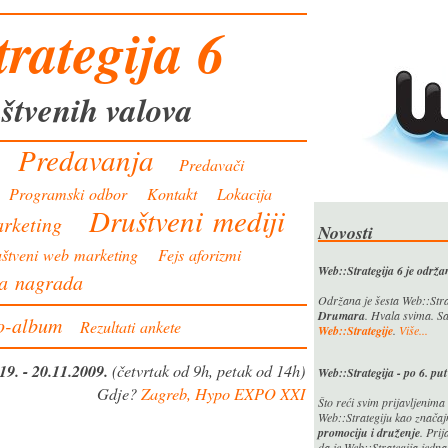
rategija 6
štvenih valova
Predavanja
Predavači
Programski odbor
Kontakt
Lokacija
Društveni mediji
rketing
Novosti
štveni web marketing
Fejs aforizmi
Web::Strategija 6 je održa
a nagrada
Održana je šesta Web::Stra
Drumara
. Hvala svima. Sa
o-album
Rezultati ankete
Web::Strategije
.
Više...
19. - 20.11.2009.
(četvrtak od 9h, petak od 14h)
Web::Strategija - po 6.
Gdje?
Zagreb, Hypo EXPO XXI
Što reći svim prijavljenima
Web::Strategiju kao značaj
promociju i druženje
. Prij
da je Web::Strategija jedn