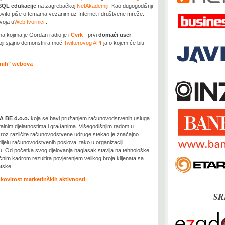
QL edukacije
na zagrebačkoj
NetAkademiji
. Kao dugogodišnji
vito piše o temama vezanim uz Internet i društvene mreže.
voja u
Web tvornici
.
a kojima je Gordan radio je i
Cvrk
- prvi
domaći user
ji sjajno demonstrira moć
Twitterovog API
-ja o kojem će biti
ičnih" webova
 BE d.o.o.
koja se bavi pružanjem računovodstvenih usluga
lnim djelatnostima i građanima. Višegodišnjim radom u
roz različite računovodstvene udruge stekao je značajno
ijelu računovodstvenih poslova, tako u organizaciji
 Od početka svog djelovanja naglasak stavlja na tehnološke
učnim kadrom rezultira povjerenjem velikog broja klijenata sa
atske.
kovitost marketinških aktivnosti
SR