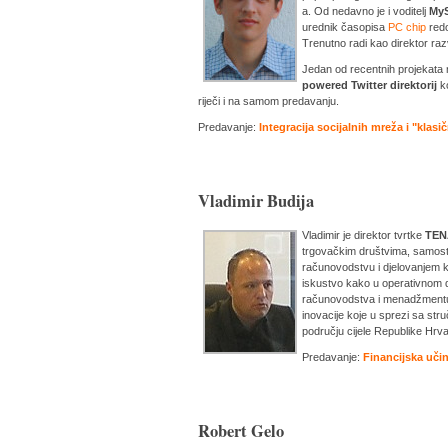
a. Od nedavno je i voditelj
MyS
urednik časopisa
PC chip
redo
Trenutno radi kao direktor raz
Jedan od recentnih projekata n
powered Twitter direktorij
ko
riječi i na samom predavanju.
Predavanje:
Integracija socijalnih mreža i "klas
Vladimir Budija
Vladimir je direktor tvrtke
TENA
trgovačkim društvima, samosta
računovodstvu i djelovanjem k
iskustvo kako u operativnom d
računovodstva i menadžmentu.
inovacije koje u sprezi sa str
području cijele Republike Hrv
Predavanje:
Financijska učin
Robert Gelo