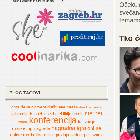
Očekuj
sveča
temama
Tko ć
BLOG TAGOVI
cms
development
društvene mreže
društveni mediji
internet
Facebook
edukacija
hotel
ilirija hoteli
konferencija
kotizacija
izrada
nagradna igra
online
marketing
nagrada
online marketing
online prodaja
partner
poslovanje