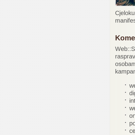
Cjelok
manifes
Kome 
Web::St
raspra
osobama
kampanja
we
di
in
we
on
po
ce