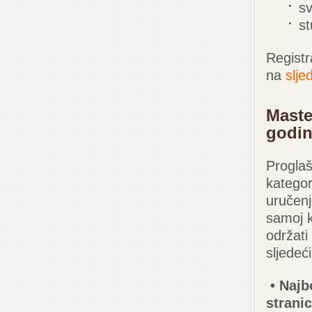
sv
st
Registr
na
slje
Maste
godi
Proglaš
kategor
uručenj
samoj k
održati
sljedeć
• Najb
strani