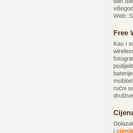
dan dan
višegod
Web::S
Free 
Kao i s
wireles
fotogra
podijeli
baterije
mobitel
ručni sa
društve
Cijen
Dolaza
i
cjeni