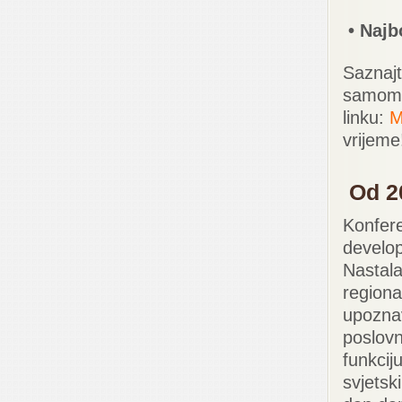
• Najb
Saznajt
samom 
linku:
M
vrijeme
Od 2
Konfere
develo
Nastala
regiona
upoznav
poslovn
funkcij
svjetsk