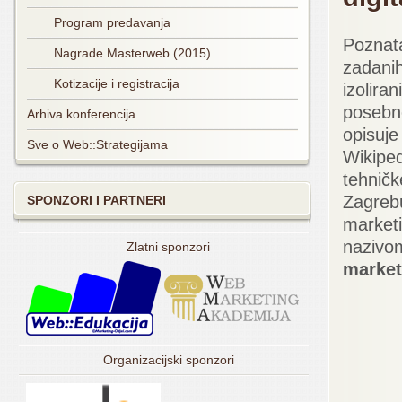
Program predavanja
Poznata
Nagrade Masterweb (2015)
zadanih
Kotizacije i registracija
izoliran
posebno
Arhiva konferencija
opisuje
Sve o Web::Strategijama
Wikipedi
tehničk
Zagrebu
SPONZORI I PARTNERI
marketi
naziv
Zlatni sponzori
market
Organizacijski sponzori