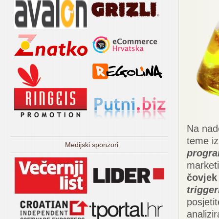
Na nado
teme iz
Medijski sponzori
progra
market
čovjek 
trigger
posjeti
analizira