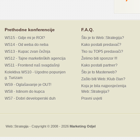
Prethodne konferencije
F.A.Q.
WS15 - Gdje mi je ROI?
Što je to Web::Strategija?
WS14 - Od weba do neba
Kako postati predavač?
WS13 - Kupac zvan čežnja
Tko su TOP5 predavači?
WS12 - Tajne marketinških agencija
Želimo biti sponzor !!!
WS11 - Frontend naš svagdašnji
Kako postati partner?
Kolektiva WS10 - Ugodno popunjen
Što je to Masterweb?
g. Turizam
Zašto biti Web::Klub član?
WS9 - Oglašavanje je OUT!
Koja je bila najposjećenija
WS8 - Istinom do kupca
Web::Strategija?
WS7 - Dobri developerski duh
Pravni uvjeti
Web::Strategija
- Copyright © 2008 - 2026
Marketing Odjel