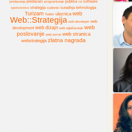
predavači
publika
software
predavanja
programiranje
roi
tehnologija
strategija
suradnja
sponzorstvo
sudionici
Turizam
web
ulaznica
Twitter
Web::Strategija
web
web developer
web
web dizajn
development
web oglašavanje
poslovanje
web stranica
web servis
zlatna nagrada
webstrategija