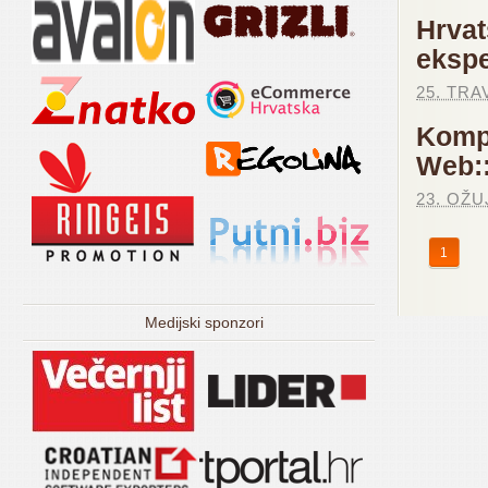
Hrvat
ekspe
25. TRA
Kompl
Web::
23. OŽU
1
Medijski sponzori