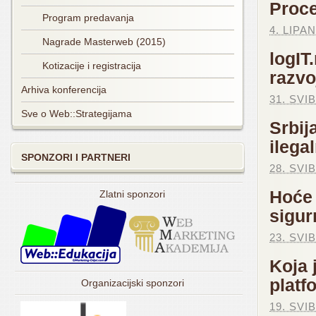
Proce
Program predavanja
4. LIPAN
Nagrade Masterweb (2015)
logIT
Kotizacije i registracija
razvo
Arhiva konferencija
31. SVI
Sve o Web::Strategijama
Srbij
ilega
SPONZORI I PARTNERI
28. SVI
Hoće 
Zlatni sponzori
sigur
23. SVI
Koja 
platf
Organizacijski sponzori
19. SVI