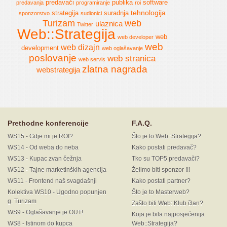
predavači
publika
software
predavanja
programiranje
roi
tehnologija
strategija
suradnja
sponzorstvo
sudionici
Turizam
web
ulaznica
Twitter
Web::Strategija
web
web developer
web
web dizajn
development
web oglašavanje
poslovanje
web stranica
web servis
zlatna nagrada
webstrategija
Prethodne konferencije
F.A.Q.
WS15 - Gdje mi je ROI?
Što je to Web::Strategija?
WS14 - Od weba do neba
Kako postati predavač?
WS13 - Kupac zvan čežnja
Tko su TOP5 predavači?
WS12 - Tajne marketinških agencija
Želimo biti sponzor !!!
WS11 - Frontend naš svagdašnji
Kako postati partner?
Kolektiva WS10 - Ugodno popunjen
Što je to Masterweb?
g. Turizam
Zašto biti Web::Klub član?
WS9 - Oglašavanje je OUT!
Koja je bila najposjećenija
WS8 - Istinom do kupca
Web::Strategija?