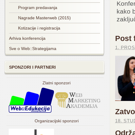
Konfer
Program predavanja
kako b
Nagrade Masterweb (2015)
zaklju
Kotizacije i registracija
Post 
Arhiva konferencija
1. PROS
Sve o Web::Strategijama
SPONZORI I PARTNERI
Zlatni sponzori
Zatvo
18. STU
Organizacijski sponzori
Održa