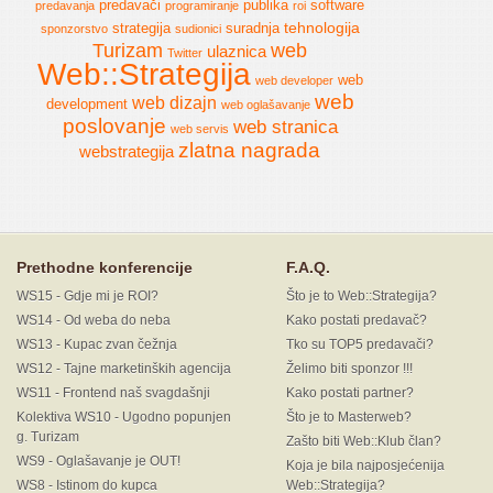
predavači
publika
software
predavanja
programiranje
roi
tehnologija
strategija
suradnja
sponzorstvo
sudionici
Turizam
web
ulaznica
Twitter
Web::Strategija
web
web developer
web
web dizajn
development
web oglašavanje
poslovanje
web stranica
web servis
zlatna nagrada
webstrategija
Prethodne konferencije
F.A.Q.
WS15 - Gdje mi je ROI?
Što je to Web::Strategija?
WS14 - Od weba do neba
Kako postati predavač?
WS13 - Kupac zvan čežnja
Tko su TOP5 predavači?
WS12 - Tajne marketinških agencija
Želimo biti sponzor !!!
WS11 - Frontend naš svagdašnji
Kako postati partner?
Kolektiva WS10 - Ugodno popunjen
Što je to Masterweb?
g. Turizam
Zašto biti Web::Klub član?
WS9 - Oglašavanje je OUT!
Koja je bila najposjećenija
WS8 - Istinom do kupca
Web::Strategija?