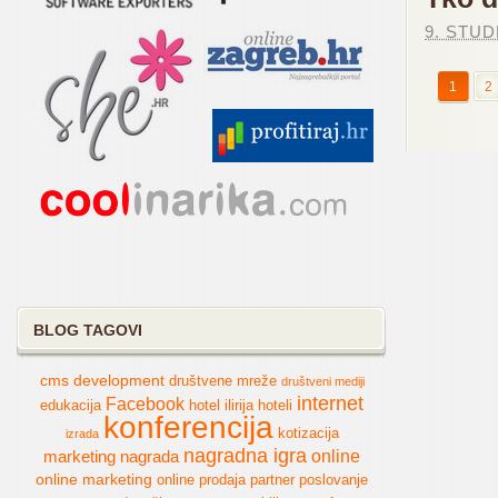
9. STUD
1
2
BLOG TAGOVI
cms
development
društvene mreže
društveni mediji
internet
Facebook
edukacija
hotel
ilirija hoteli
konferencija
kotizacija
izrada
nagradna igra
online
marketing
nagrada
online marketing
online prodaja
partner
poslovanje