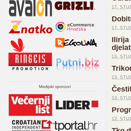
17. STU
Dobit
17. STU
Iliri
djela
13. STU
Triko
13. STU
Medijski sponzori
Česti
13. STU
Progr
12. STU
Tko d